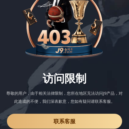
访问限制
尊敬的用户，由于相关法律限制，您所在地区无法访问J9产品，对
此造成的不便，我们深表歉意，您如有疑问请联系客服。
联系客服