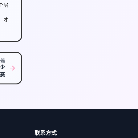
个层
，才
。
一篇
至少
比赛
联系方式