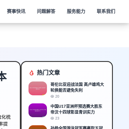
赛事快讯
问题解答
服务能力
联系我们
热门文章
本
哥伦比亚迎战法国 高卢雄鸡大
轮换能否避免失利
20
中国U17亚洲杯预选赛大胜东
帝汶十四球彰显青训实力
统化梳
23
率提
孙杨全国游泳冠军赛豪取五冠