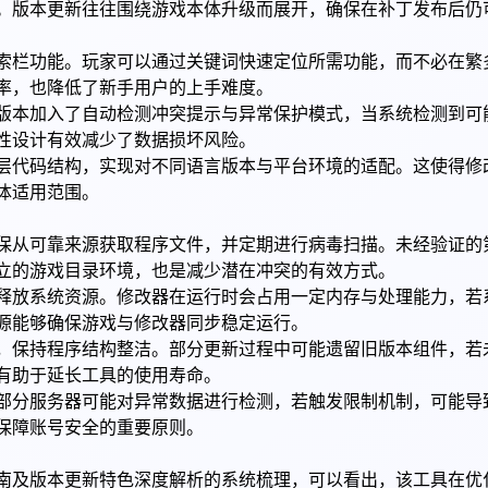
。版本更新往往围绕游戏本体升级而展开，确保在补丁发布后仍
索栏功能。玩家可以通过关键词快速定位所需功能，而不必在繁
率，也降低了新手用户的上手难度。
版本加入了自动检测冲突提示与异常保护模式，当系统检测到可
性设计有效减少了数据损坏风险。
层代码结构，实现对不同语言版本与平台环境的适配。这使得修
体适用范围。
保从可靠来源获取程序文件，并定期进行病毒扫描。未经验证的
立的游戏目录环境，也是减少潜在冲突的有效方式。
释放系统资源。修改器在运行时会占用一定内存与处理能力，若
源能够确保游戏与修改器同步稳定运行。
，保持程序结构整洁。部分更新过程中可能遗留旧版本组件，若
有助于延长工具的使用寿命。
部分服务器可能对异常数据进行检测，若触发限制机制，可能导
保障账号安全的重要原则。
南及版本更新特色深度解析的系统梳理，可以看出，该工具在优