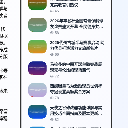
述，
完美收官引热议
解与
45
读者
2026年丰谷杯全国常青保龄球
友谊赛盛大开幕 全民健身共襄
值修
盛举
58
根据
2025代州古城半马赛事启动 助
奏。
力代县打造活力文旅新名片
养成
66
分版
马拉多纳中圈开球单骑突袭展
现无与伦比的球场霸气
化等
72
家在
西媒曝皇马为激励球员世俱杯
验未
夺冠设置高额奖金方案
78
天使之谷修改器功能详解与实
保留
用技巧全面指南及版本更新特
障稳
色深度解析
82