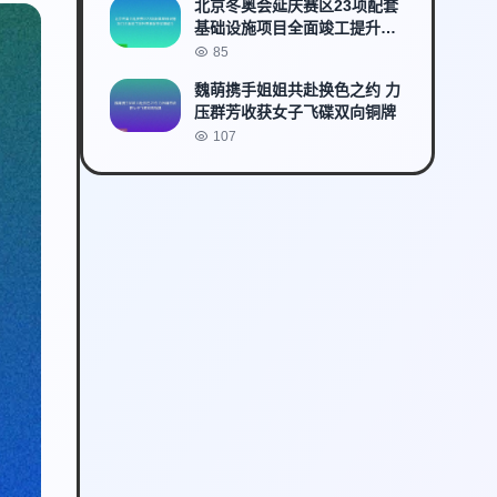
北京冬奥会延庆赛区23项配套
基础设施项目全面竣工提升赛
事服务保障能力
85
魏萌携手姐姐共赴换色之约 力
压群芳收获女子飞碟双向铜牌
107