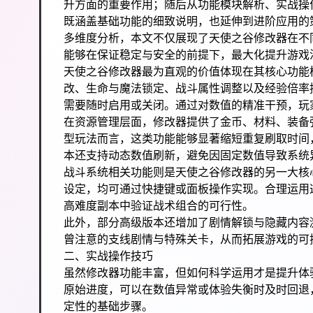
升方面的重要作用；随后从功能模块解析、实战操
既涵盖基础功能的细致说明，也延伸到进阶应用的
多维度分析，本文不仅展现了天使之谷修改器在不
能够在保证稳定与安全的前提下，最大化提升游戏
天使之谷修改器最为直观的价值体现在其核心功能
改、生命与魔法锁定、战斗属性调整以及经验倍率
需要随时启用或关闭。通过对数值的精准干预，玩
在资源管理层面，修改器提供了金币、材料、装备
型玩法而言，这类功能能够显著缩短重复刷取时间
本还支持动态数值刷新，避免因固定数值导致系统
战斗系统相关功能则是天使之谷修改器的另一大核
设定，均可通过快捷键或面板操作实现。合理运用
高难度副本中验证战术组合的可行性。
此外，部分高级版本还增加了剧情解锁与隐藏内容
曾注意的支线剧情与特殊关卡，从而拓展游戏的可
二、实战操作技巧
虽然修改器功能丰富，但如何科学运用才是提升体
原始进度，可以在数值异常或体验失衡时及时回退
定性的基础步骤。