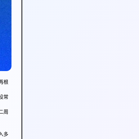
再根
设常
二周
入多