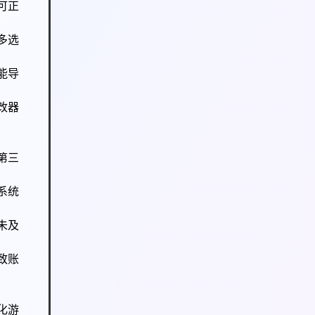
可正
多选
能导
改器
第三
系统
未及
致账
化游