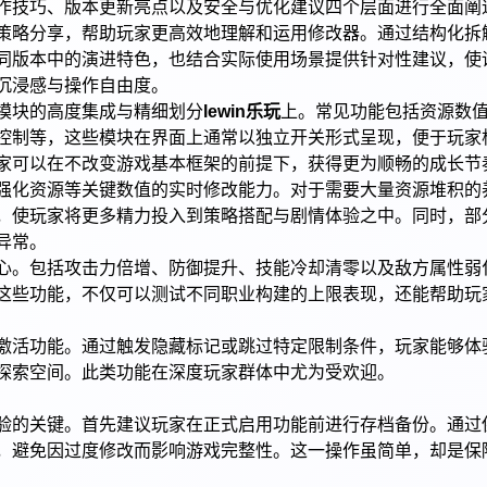
作技巧、版本更新亮点以及安全与优化建议四个层面进行全面阐
策略分享，帮助玩家更高效地理解和运用修改器。通过结构化拆
同版本中的演进特色，也结合实际使用场景提供针对性建议，使
沉浸感与操作自由度。
模块的高度集成与精细划分
lewin乐玩
上。常见功能包括资源数
控制等，这些模块在界面上通常以独立开关形式呈现，便于玩家
家可以在不改变游戏基本框架的前提下，获得更为顺畅的成长节
强化资源等关键数值的实时修改能力。对于需要大量资源堆积的
，使玩家将更多精力投入到策略搭配与剧情体验之中。同时，部
异常。
心。包括攻击力倍增、防御提升、技能冷却清零以及敌方属性弱
这些功能，不仅可以测试不同职业构建的上限表现，还能帮助玩
激活功能。通过触发隐藏标记或跳过特定限制条件，玩家能够体
探索空间。此类功能在深度玩家群体中尤为受欢迎。
验的关键。首先建议玩家在正式启用功能前进行存档备份。通过
，避免因过度修改而影响游戏完整性。这一操作虽简单，却是保