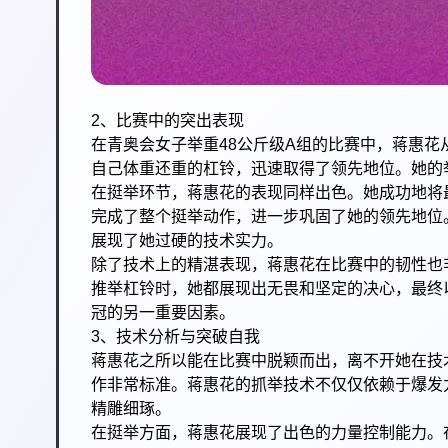
2、比赛中的突出表现
在青奥会女子举重48公斤级A组的比赛中，蒋惠
自己体重还重的杠铃，迅速取得了领先地位。她的
在挺举环节，蒋惠花的表现同样出色。她成功地将
完成了整个挺举动作，进一步巩固了她的领先地位
展现了她过硬的技术实力。
除了技术上的精湛表现，蒋惠花在比赛中的韧性也
推举杠铃时，她都展现出无畏和坚定的决心，最终
冠的另一重要因素。
3、技术分析与突破自我
蒋惠花之所以能在比赛中脱颖而出，离不开她在技
作非常标准。蒋惠花的抓举技术不仅仅依赖于爆发
精雕细琢。
在挺举方面，蒋惠花展现了出色的力量控制能力。