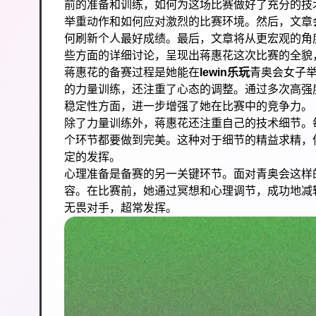
前的准备和训练，如何为这场比赛做好了充分的技
举重动作和如何应对激烈的比赛环境。然后，文章
何刷新个人最好成绩。最后，文章将从更宏观的角
些方面的详细讨论，呈现出蒋惠花这次比赛的全貌
蒋惠花的备赛过程是她能在
lewin乐玩
青奥会女子举
的力量训练，还注重了心态的调整。通过多次高强
稳定性方面，进一步增强了她在比赛中的竞争力。
除了力量训练外，蒋惠花还注重自己的技术细节。
个环节都要做到完美。这种对于细节的精益求精，
定的发挥。
心理准备是备赛的另一关键环节。面对青奥会这样
容。在比赛前，她通过冥想和心理调节，成功地减
无畏对手，超常发挥。