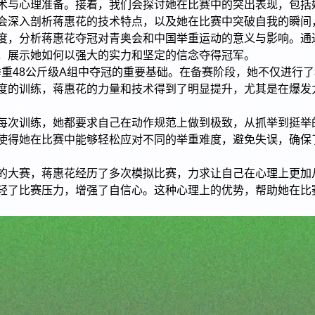
术与心理准备。接着，我们会探讨她在比赛中的突出表现，包括
会深入剖析蒋惠花的技术特点，以及她在比赛中突破自我的瞬间
度，分析蒋惠花夺冠对青奥会和中国举重运动的意义与影响。通
，展示她如何以强大的实力和坚定的信念夺得冠军。
重48公斤级A组中夺冠的重要基础。在备赛阶段，她不仅进行
度的训练，蒋惠花的力量和技术得到了明显提升，尤其是在爆发
每次训练，她都要求自己在动作规范上做到极致，从抓举到挺举
使得她在比赛中能够轻松应对不同的举重难度，避免失误，确保
的大赛，蒋惠花经历了多次模拟比赛，力求让自己在心理上更加
轻了比赛压力，增强了自信心。这种心理上的优势，帮助她在比